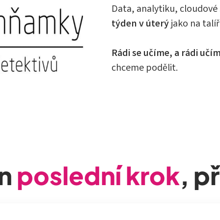
Data, analytiku, cloudové
týden v úterý
jako na talíři
Rádi se učíme, a rádi učím
chceme podělit.
en
poslední krok
, p