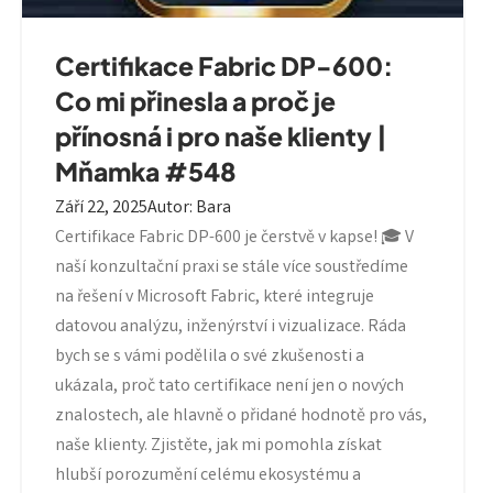
Certifikace Fabric DP-600:
Co mi přinesla a proč je
přínosná i pro naše klienty |
Mňamka #548
Září 22, 2025
Autor
:
Bara
Certifikace Fabric DP-600 je čerstvě v kapse! 🎓 V
naší konzultační praxi se stále více soustředíme
na řešení v Microsoft Fabric, které integruje
datovou analýzu, inženýrství i vizualizace. Ráda
bych se s vámi podělila o své zkušenosti a
ukázala, proč tato certifikace není jen o nových
znalostech, ale hlavně o přidané hodnotě pro vás,
naše klienty. Zjistěte, jak mi pomohla získat
hlubší porozumění celému ekosystému a