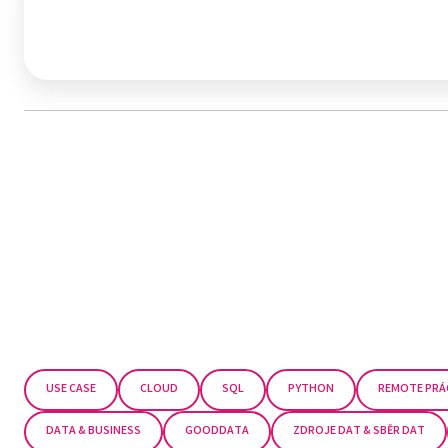
USE CASE
CLOUD
SQL
PYTHON
REMOTE PRÁC
DATA & BUSINESS
GOODDATA
ZDROJE DAT & SBĚR DAT