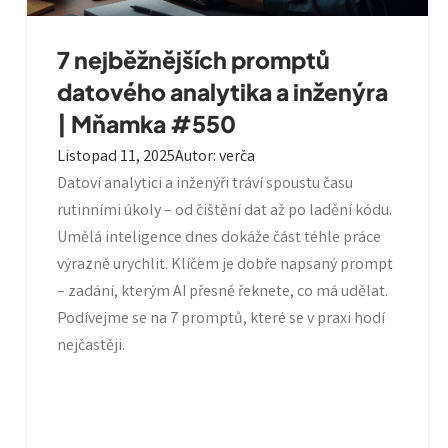
7 nejběžnějších promptů
datového analytika a inženýra
| Mňamka #550
Listopad 11, 2025
Autor
:
verča
Datoví analytici a inženýři tráví spoustu času
rutinními úkoly – od čištění dat až po ladění kódu.
Umělá inteligence dnes dokáže část téhle práce
výrazně urychlit. Klíčem je dobře napsaný prompt
– zadání, kterým AI přesně řeknete, co má udělat.
Podívejme se na 7 promptů, které se v praxi hodí
nejčastěji.