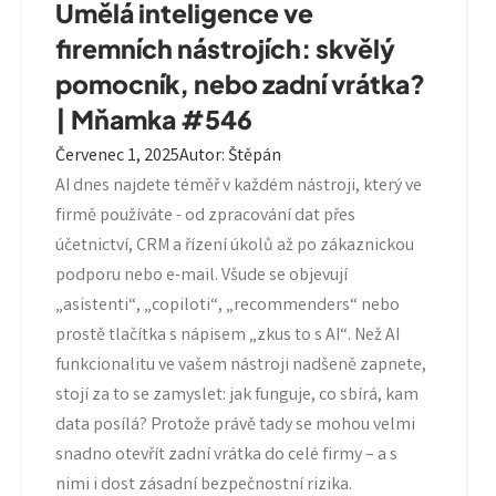
Umělá inteligence ve
firemních nástrojích: skvělý
pomocník, nebo zadní vrátka?
| Mňamka #546
Červenec 1, 2025
Autor
:
Štěpán
AI dnes najdete téměř v každém nástroji, který ve
firmě používáte - od zpracování dat přes
účetnictví, CRM a řízení úkolů až po zákaznickou
podporu nebo e-mail. Všude se objevují
„asistenti“, „copiloti“, „recommenders“ nebo
prostě tlačítka s nápisem „zkus to s AI“. Než AI
funkcionalitu ve vašem nástroji nadšeně zapnete,
stojí za to se zamyslet: jak funguje, co sbírá, kam
data posílá? Protože právě tady se mohou velmi
snadno otevřít zadní vrátka do celé firmy – a s
nimi i dost zásadní bezpečnostní rizika.