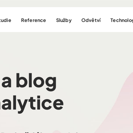
tudie
Reference
Služby
Odvětví
Technolo
a blog
alytice