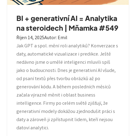
BI + generativní AI = Analytika
na steroidech | Mňamka #549
Říjen 14, 2025
Autor
:
Emil
Jak GPT a spol. mění roli analytiků? Konverzace s
daty, automatické vizualizace i predikce. Ještě
nedávno jsme o umělé inteligenci mluvili spíš
jako o budoucnosti. Dnes je generativní AI všude,
od psaní textů přes tvorbu obrázků až po
generování kódu. A během posledních měsíců
začala výrazně měnit i oblast business
intelligence. Firmy po celém světě zjišťují, že
generativní modely dokážou zjednodušit práci s
daty a zároveň ji zpřístupnit lidem, kteří nejsou
datoví analytici.