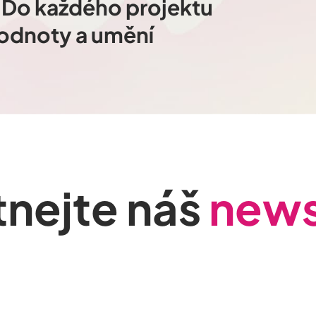
. Do každého projektu
odnoty a umění
nejte náš
news