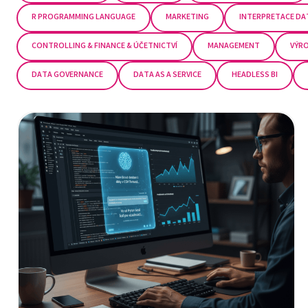
R PROGRAMMING LANGUAGE
MARKETING
INTERPRETACE DA
CONTROLLING & FINANCE & ÚČETNICTVÍ
MANAGEMENT
VÝR
DATA GOVERNANCE
DATA AS A SERVICE
HEADLESS BI