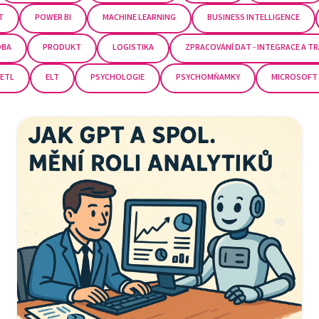
T
POWER BI
MACHINE LEARNING
BUSINESS INTELLIGENCE
OBA
PRODUKT
LOGISTIKA
ZPRACOVÁNÍ DAT - INTEGRACE A 
ETL
ELT
PSYCHOLOGIE
PSYCHOMŇAMKY
MICROSOFT 