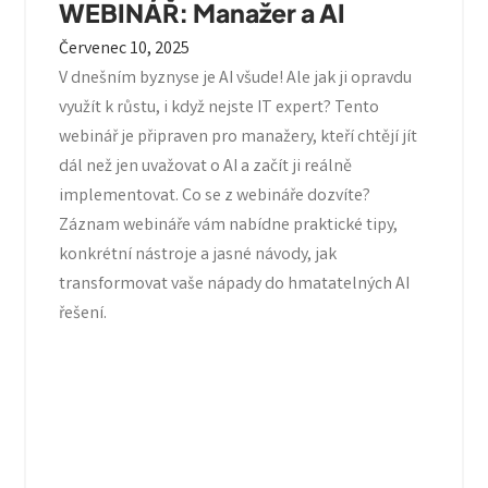
WEBINÁŘ: Manažer a AI
Červenec 10, 2025
V dnešním byznyse je AI všude! Ale jak ji opravdu
využít k růstu, i když nejste IT expert? Tento
webinář je připraven pro manažery, kteří chtějí jít
dál než jen uvažovat o AI a začít ji reálně
implementovat. Co se z webináře dozvíte?
Záznam webináře vám nabídne praktické tipy,
konkrétní nástroje a jasné návody, jak
transformovat vaše nápady do hmatatelných AI
řešení.