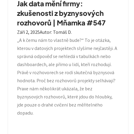
Jak data mění firmy:
zkušenosti z byznysových
rozhovorů | Mňamka #547
Září 2, 2025
Autor
:
Tomáš D.
„A k čemu nám to vlastně bude?“ To je otázka,
kterou v datových projektech slyšíme nejčastěji. A
správná odpověď se nehledá v tabulkách nebo
dashboardech, ale přímo u lidí, kteří rozhodují.
Právě v rozhovorech se rodí skutečná byznysová
hodnota. Proč bez rozhovorů projekty selhávají?
Praxe nám několikrát ukázala, že bez
byznysových rozhovorů, které jdou do hloubky,
jde pouze o drahé cvičení bez měřitelného
dopadu.