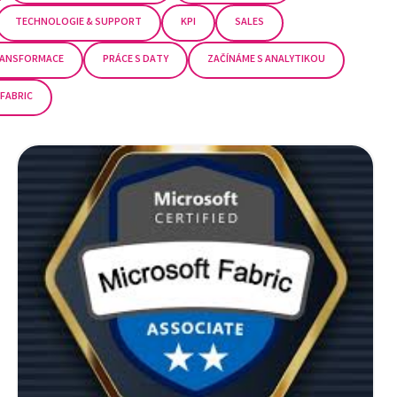
TECHNOLOGIE & SUPPORT
KPI
SALES
TRANSFORMACE
PRÁCE S DATY
ZAČÍNÁME S ANALYTIKOU
FABRIC