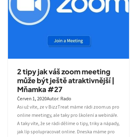
2 tipy jak váš zoom meeting
může být ještě atraktivnější |
Mňamka #27
Červen 1, 2020
Autor
:
Rado
Asi už víte, ze v BizzTreat máme rádi zoom.us pro
online meetingy, ale taky pro školení a webináře.
A taky víte, že se rádi dělíme o tipy, triky a nápady,
jak líp spolupracovat online. Dneska máme pro