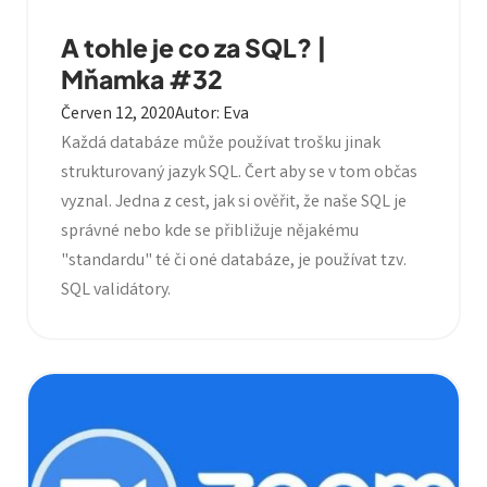
A tohle je co za SQL? |
Mňamka #32
Červen 12, 2020
Autor
:
Eva
Každá databáze může používat trošku jinak
strukturovaný jazyk SQL. Čert aby se v tom občas
vyznal. Jedna z cest, jak si ověřit, že naše SQL je
správné nebo kde se přibližuje nějakému
"standardu" té či oné databáze, je používat tzv.
SQL validátory.