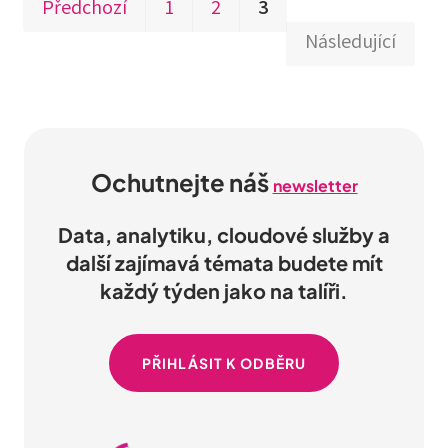
První
Posledn
Předchozí
1
2
3
Následující
Ochutnejte náš
newsletter
Data, analytiku, cloudové služby a
další zajímavá témata budete mít
každý týden jako na talíři.
PŘIHLÁSIT K ODBĚRU