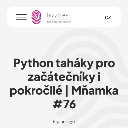
EN
CZ
Menu
Python taháky pro
začátečníky i
pokročilé | Mňamka
#76
6 years ago