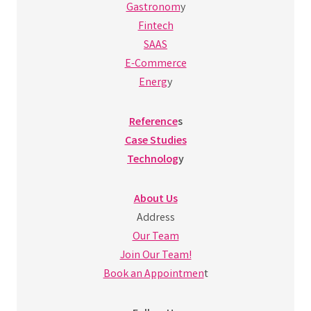
Gastronom
y
Fintech
SAAS
E-Commerce
Energ
y
Reference
s
Case Studies
Technolog
y
About Us
Address
Our Team
Join Our Team!
Book an Appointmen
t