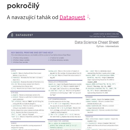
pokročilý
A navazující tahák od
Dataquest
.