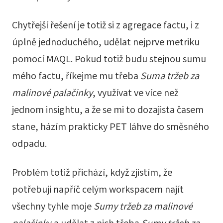
Chytřejší řešení je totiž si z agregace factu, i z
úplně jednoduchého, udělat nejprve metriku
pomocí MAQL. Pokud totiž budu stejnou sumu
mého factu, říkejme mu třeba
Suma tržeb za
malinové palačinky
, využívat ve více než
jednom insightu, a že se mi to dozajista časem
stane, házím prakticky PET láhve do směsného
odpadu.
Problém totiž přichází, když zjistím, že
potřebuji napříč celým workspacem najít
všechny tyhle moje
Sumy tržeb za malinové