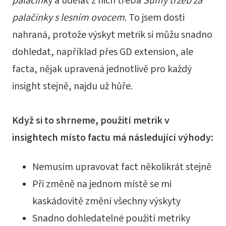
palačink
y a udělat z nich třeba
Sumy tržeb za
palačinky s lesním ovocem
. To jsem dosti
nahraná, protože výskyt metrik si můžu snadno
dohledat, například přes GD extension, ale
facta, nějak upravená jednotlivě pro každý
insight stejně, najdu už hůře.
Když si to shrneme, použití metrik v
insightech místo factu má následující výhody:
Nemusím upravovat fact několikrát stejně
Při změně na jednom místě se mi
kaskádovitě změní všechny výskyty
Snadno dohledatelné použití metriky