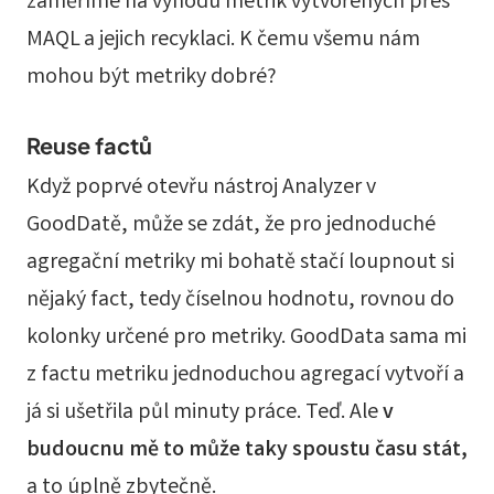
zaměříme na výhodu metrik vytvořených přes
MAQL a jejich recyklaci. K čemu všemu nám
mohou být metriky dobré?
Reuse factů
Když poprvé otevřu nástroj Analyzer v
GoodDatě, může se zdát, že pro jednoduché
agregační metriky mi bohatě stačí loupnout si
nějaký fact, tedy číselnou hodnotu, rovnou do
kolonky určené pro metriky. GoodData sama mi
z factu metriku jednoduchou agregací vytvoří a
já si ušetřila půl minuty práce. Teď. Ale
v
budoucnu mě to může taky spoustu času stát,
a to úplně zbytečně.