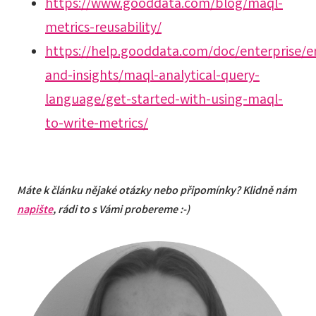
https://www.gooddata.com/blog/maql-
metrics-reusability/
https://help.gooddata.com/doc/enterprise/
and-insights/maql-analytical-query-
language/get-started-with-using-maql-
to-write-metrics/
Máte k článku nějaké otázky nebo připomínky? Klidně nám
napište
, rádi to s Vámi probereme :-)