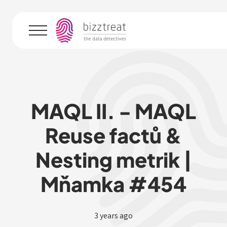
Menu
MAQL II. - MAQL
Reuse factů &
Nesting metrik |
Mňamka #454
3 years ago