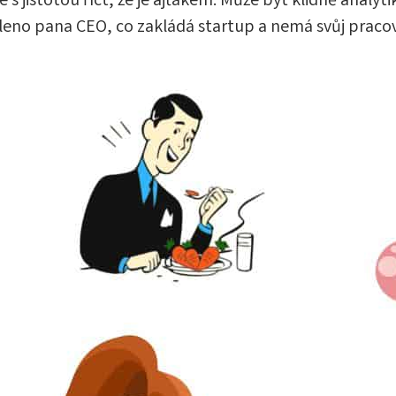
e s jistotou říct, že je ajťákem. Může být klidně analy
oleno pana CEO, co zakládá startup a nemá svůj pracov