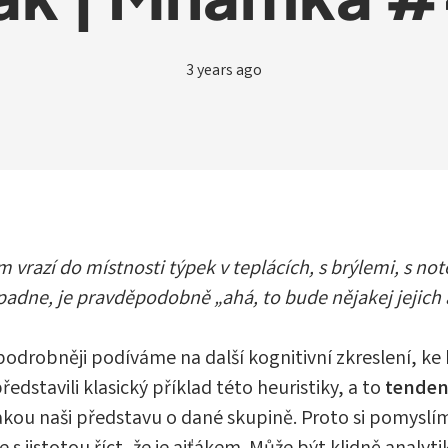
3 years ago
m vrazí do místnosti týpek v teplácích, s brýlemi, s 
padne, je pravděpodobně „ahá, to bude nějakej jejich a
odrobněji podíváme na další kognitivní zkreslení, k
edstavili klasický příklad této heuristiky, a to
tendenc
kou naši představu o dané skupině. Proto si pomyslíme 