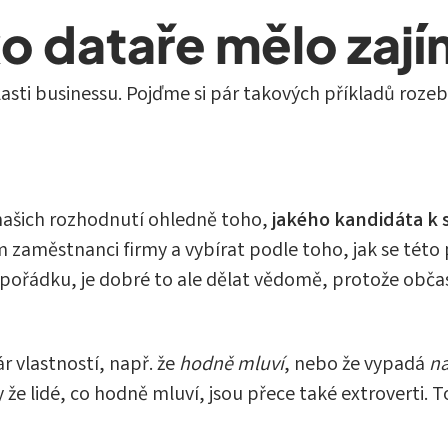
ko dataře mělo zaj
asti businessu. Pojďme si pár takových příkladů rozeb
našich rozhodnutí ohledně toho,
jakého kandidáta k 
 zaměstnanci firmy a vybírat podle toho, jak se této
ě v pořádku, je dobré to ale dělat vědomě, protože o
r vlastností, např. že
hodně mluví
, nebo že vypadá
na
dy že lidé, co hodně mluví, jsou přece také extroverti. 