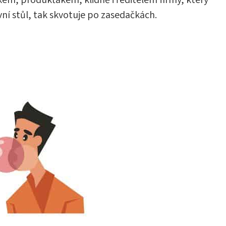
tikem, produkťákem, klidně i ředitelem firmy, který
ní stůl, tak skvotuje po zasedačkách.