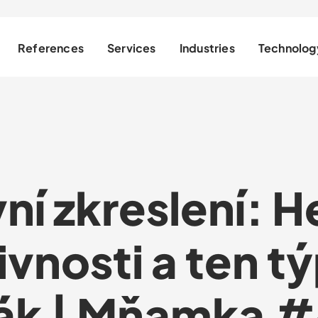
References
Services
Industries
Technolog
ní zkreslení: H
vnosti a ten tý
ťák | Mňamka #