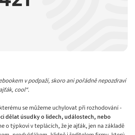
notebookem v podpaží, skoro ani pořádně nepozdraví
jťák, cool“.
e kterému se můžeme uchylovat při rozhodování -
i dělat úsudky o lidech, událostech, nebo
o týpkovi v teplácích, že je ajťák, jen na základě