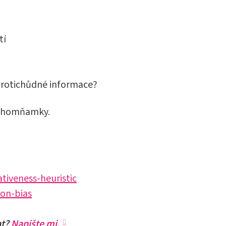
tí
 protichůdné informace?
sychomňamky.
tiveness-heuristic
ion-bias
at?
Napište mi.