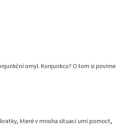
konjunkční omyl. Konjunkco? O tom si povíme
 zkratky, které v mnoha situací umí pomoct,