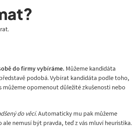
ímat?
rat.
sobě do firmy vybíráme.
Můžeme kandidáta
 představě podobá. Vybírat kandidáta podle toho,
bčas můžeme opomenout důležité zkušenosti nebo
dšený do věcí
. Automaticky mu pak můžeme
To ale nemusí být pravda, teď z vás mluví heuristika.