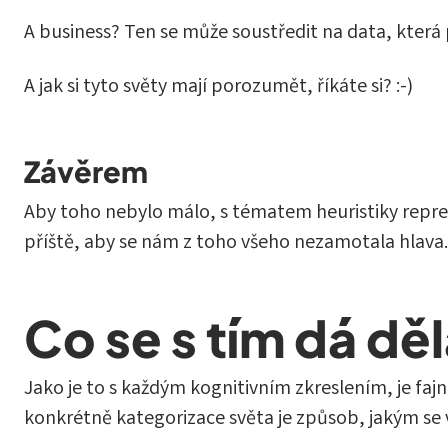
A business? Ten se může soustředit na data, která pot
A jak si tyto světy mají porozumět, říkáte si? :-)
Závěrem
Aby toho nebylo málo, s tématem heuristiky repre
příště, aby se nám z toho všeho nezamotala hlava.
Co se s tím dá dě
Jako je to s každým kognitivním zkreslením, je faj
konkrétně kategorizace světa je způsob, jakým se 