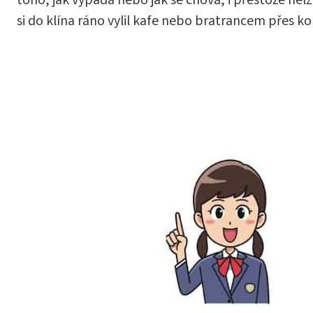
toho, jak vypadá nebo jak se chová, i přestože nelz
si do klína ráno vylil kafe nebo bratrancem přes k