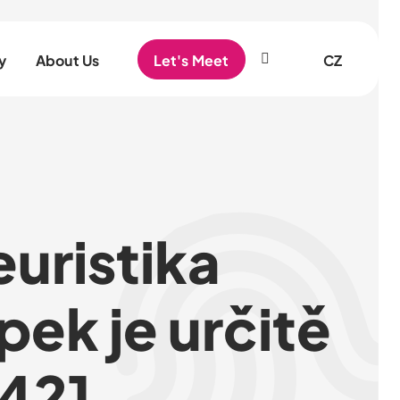
EN
y
About Us
Let's Meet
CZ
euristika
pek je určitě
421