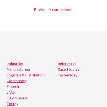
Facebook
X.com
LinkedIn
Industries
Reference
s
Manufacturing
Case Studies
Logistics & Distribution
Technolog
y
Gastronom
y
Fintech
SAAS
E-Commerce
Energ
y