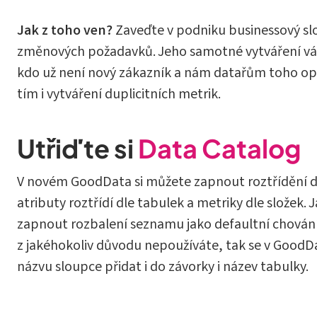
Jak z toho ven?
Zaveďte v podniku businessový slo
změnových požadavků. Jeho samotné vytváření vás 
kdo už není nový zákazník a nám datařům toho op
tím i vytváření duplicitních metrik.
Utřiďte si
Data Catalog
V novém GoodData si můžete zapnout roztřídění dl
atributy roztřídí dle tabulek a metriky dle složek.
zapnout rozbalení seznamu jako defaultní chování
z jakéhokoliv důvodu nepoužíváte, tak se v GoodD
názvu sloupce přidat i do závorky i název tabulky.