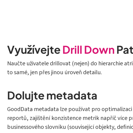
Využívejte
Drill Down
Pa
Naučte uživatele drillovat (nejen) do hierarchie at
to samé, jen přes jinou úroveň detailu.
Dolujte metadata
GoodData metadata lze používat pro optimalizaci LD
reportů, zajištění konzistence metrik napříč více 
businessového slovníku (související objekty, defini