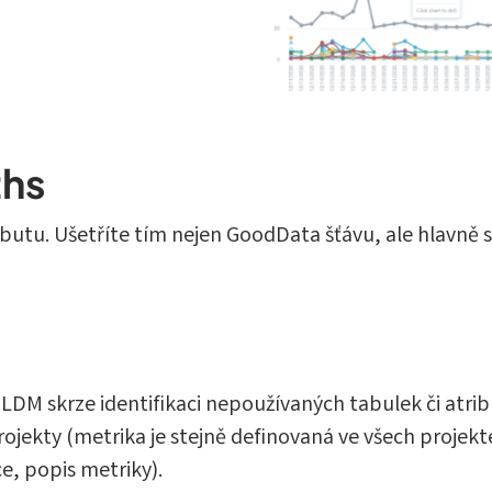
ths
ributu. Ušetříte tím nejen GoodData šťávu, ale hlavně 
M skrze identifikaci nepoužívaných tabulek či atribu
projekty (metrika je stejně definovaná ve všech proje
ce, popis metriky).