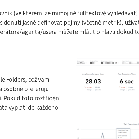
vník (ve kterém lze mimojiné fulltextově vyhledávat) 
donutí jasně definovat pojmy (včetně metrik), uživa
erátora/agenta/usera můžete mlátit o hlavu dokud t
e Folders, což vám
 Já osobně preferuju
. Pokud toto roztřídění
ata vyplatí do každého