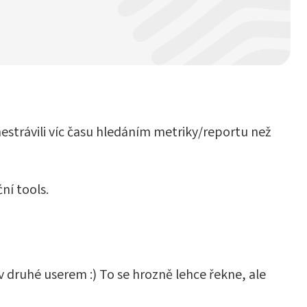
nestrávili víc času hledáním metriky/reportu než
ní tools.
 druhé userem :) To se hrozně lehce řekne, ale