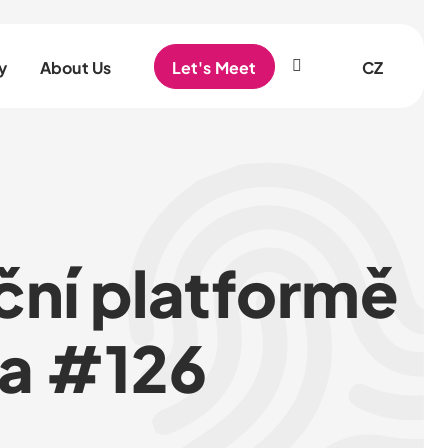
EN
y
About Us
Let's Meet
CZ
ační platformě
a #126