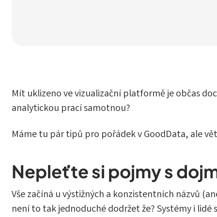
Mít uklizeno ve vizualizační platformě je občas doc
analytickou prací samotnou?
Máme tu pár tipů pro pořádek v GoodData, ale větši
Nepleťte si pojmy s doj
Vše začíná u výstižných a konzistentních názvů (a
není to tak jednoduché dodržet že? Systémy i lidé se