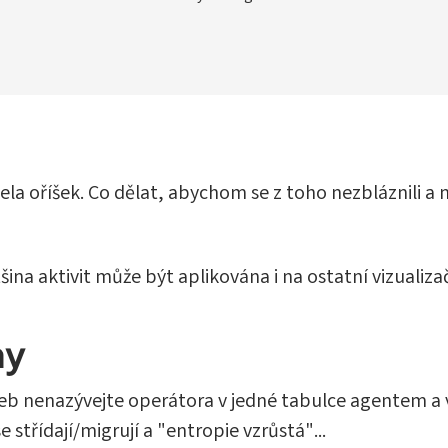
ela oříšek. Co dělat, abychom se z toho nezbláznili a 
na aktivit může být aplikována i na ostatní vizualizač
my
neb nenazývejte operátora v jedné tabulce agentem a v
 střídají/migrují a "entropie vzrůstá"...