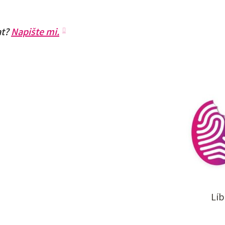
at?
Napište mi.
Líb