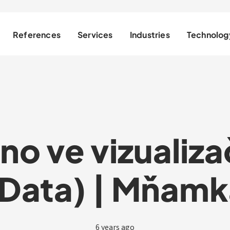
References
Services
Industries
Technolog
eno ve vizualiz
Data) | Mňamk
6 years ago