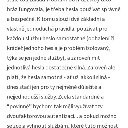
stále tou základní obrannou hrází. Aby tato
hráz fungovala, je třeba hesla používat správně
a bezpečně. K tomu slouží dvě základní a
vlastně jednoduchá pravidla: používat pro
každou službu heslo samostatné (odhalení či
krádež jednoho hesla je problém izolovaný,
týká se jen jedné služby), a zároveň mít
jednotlivá hesla dostatečně silná. Zároveň ale
platí, že hesla samotná - ať už jakkoli silná -
dnes stačí jen pro ty nejméně důležité a
nejjednodušší služby. Zcela standardně a
“povinně” bychom tak měli využívat tzv.
dvoufaktorovou autentizaci… a pokud možno
se zcela vyhnout službám, které tuto možnost