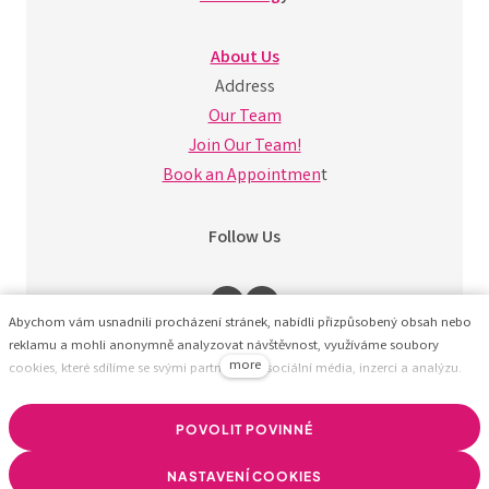
About Us
Address
Our Team
Join Our Team!
Book an Appointmen
t
Follow Us
Abychom vám usnadnili procházení stránek, nabídli přizpůsobený obsah nebo
reklamu a mohli anonymně analyzovat návštěvnost, využíváme soubory
more
cookies, které sdílíme se svými partnery pro sociální média, inzerci a analýzu.
Jejich nastavení upravíte odkazem "Nastavení cookies" a kdykoliv jej můžete
změnit v patičce webu. Podrobnější informace najdete v našich Zásadách
POVOLIT POVINNÉ
ochrany osobních údajů a používání souborů cookies. Souhlasíte s používáním
cookies?
NASTAVENÍ COOKIES
© BizzTreat –
We help companies build a healthy