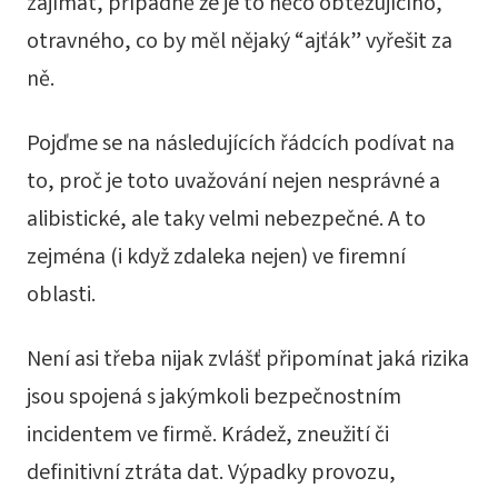
zajímat, případně že je to něco obtěžujícího,
otravného, co by měl nějaký “ajťák” vyřešit za
ně.
Pojďme se na následujících řádcích podívat na
to, proč je toto uvažování nejen nesprávné a
alibistické, ale taky velmi nebezpečné. A to
zejména (i když zdaleka nejen) ve firemní
oblasti.
Není asi třeba nijak zvlášť připomínat jaká rizika
jsou spojená s jakýmkoli bezpečnostním
incidentem ve firmě. Krádež, zneužití či
definitivní ztráta dat. Výpadky provozu,