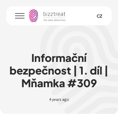
EN
CZ
Menu
Informační
bezpečnost | 1. díl |
Mňamka #309
4 years ago