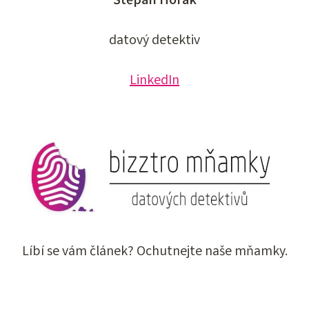
Štěpán Horák
datový detektiv
LinkedIn
Líbí se vám článek? Ochutnejte naše mňamky.
CHCI SI KOUSNOUT