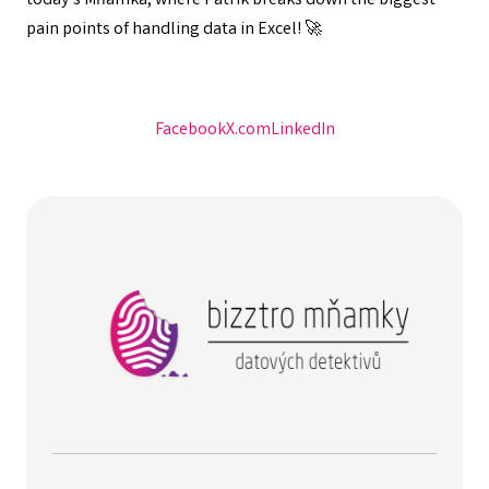
today’s Mňamka, where Patrik breaks down the biggest
pain points of handling data in Excel! 🚀
Facebook
X.com
LinkedIn