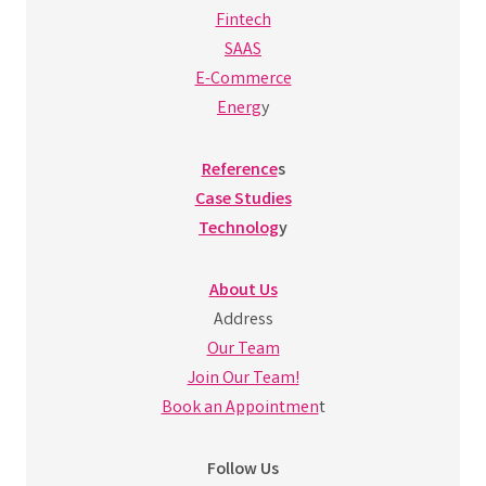
Fintech
SAAS
E-Commerce
Energ
y
Reference
s
Case Studies
Technolog
y
About Us
Address
Our Team
Join Our Team!
Book an Appointmen
t
Follow Us