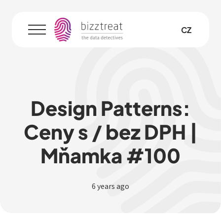
EN
CZ
Menu
Design Patterns:
Ceny s / bez DPH |
Mňamka #100
6 years ago