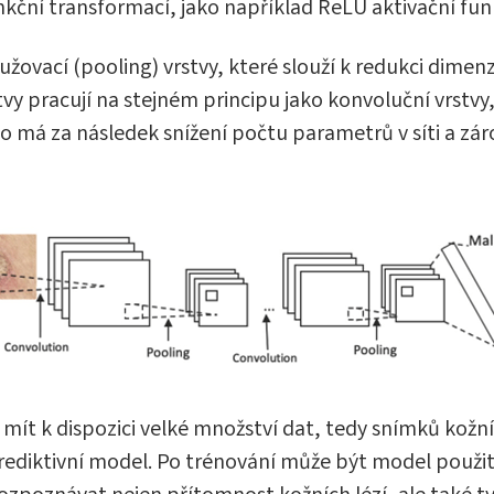
ční transformací, jako například ReLU aktivační funk
vací (pooling) vrstvy, které slouží k redukci dimenzi
 pracují na stejném principu jako konvoluční vrstvy,
má za následek snížení počtu parametrů v síti a záro
 mít k dispozici velké množství dat, tedy snímků kož
ediktivní model. Po trénování může být model použit 