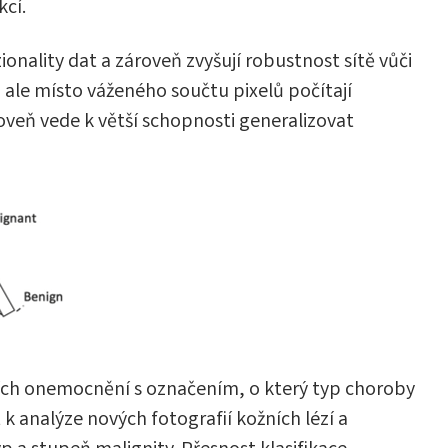
cí.
onality dat a zároveň zvyšují robustnost sítě vůči
 ale místo váženého součtu pixelů počítají
veň vede k větší schopnosti generalizovat
ních onemocnění s označením, o který typ choroby
k analýze nových fotografií kožních lézí a