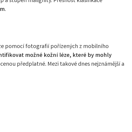
yp a stupeň malignity. Přesnost klasifikace
em
.
ze pomocí fotografií pořízených z mobilního
ntifikovat možné kožní léze, které by mohly
placenou předplatné. Mezi takové dnes nejznámější a