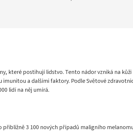
viny, které postihují lidstvo. Tento nádor vzniká na
u imunitou a dalšími faktory. Podle Světové zdravotn
00 lidí na něj umírá.
no přibližně 3 100 nových případů maligního melanom