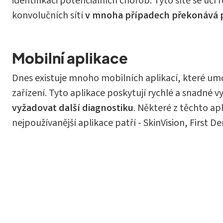
identifikaci potenciálních chorob. Tyto sítě se učí
konvolučních sítí
v mnoha případech překonává 
Mobilní aplikace
Dnes existuje mnoho mobilních aplikací, které um
zařízení. Tyto aplikace poskytují rychlé a snad
vyžadovat další diagnostiku
. Některé z těchto ap
nejpoužívanější aplikace patří - SkinVision, First D