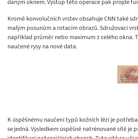
daným oknem. Výstup této operace pak projde funk
Kromě konvolučních vrstev obsahuje CNN také sdružo
malým posunům a rotacím obrazů. Sdružovací vrstvy
například průměr nebo maximum z celého okna. To 
naučené rysy na nové data.
K úspěšnému naučení typů kožních lézí je potřeba
se jedná. Výsledkem úspěšně natrénované sítě je pr