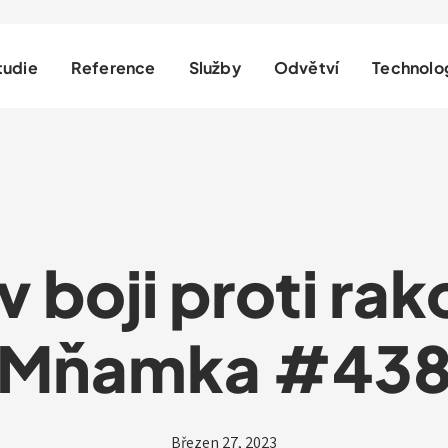
tudie
Reference
Služby
Odvětví
Technolo
v boji proti ra
Mňamka #43
Březen 27, 2023