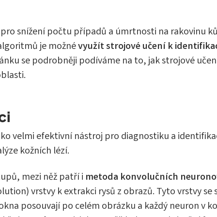
 pro snížení počtu případů a úmrtnosti na rakovinu ků
 algoritmů je možné
využít strojové učení k identifika
článku se podrobněji podíváme na to, jak strojové uče
blasti.
ci
ako velmi efektivní nástroj pro diagnostiku a identifik
lýze kožních lézí.
tupů, mezi něž patří i
metoda konvolučních neuronov
lution) vrstvy k extrakci rysů z obrazů. Tyto vrstvy se
 okna posouvají po celém obrázku a každý neuron v ko