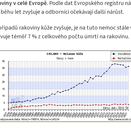
oviny v celé Evropě
. Podle dat Evropského registru n
ěhu let zvyšuje a odborníci očekávají další nárůst.
ípadů rakoviny kůže zvyšuje, je na tuto nemoc stále 
avuje téměř 7 % z celkového počtu úmrtí na rakovinu.