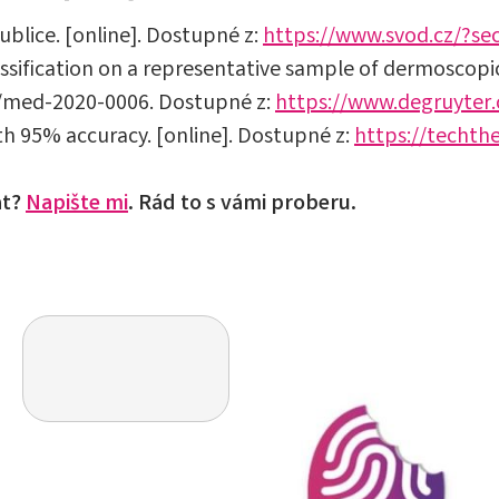
blice. [online]. Dostupné z:
https://www.svod.cz/?se
assification on a representative sample of dermoscopi
15/med-2020-0006. Dostupné z:
https://www.degruyter
th 95% accuracy. [online]. Dostupné z:
https://techth
at?
Napište mi
. Rád to s vámi proberu.