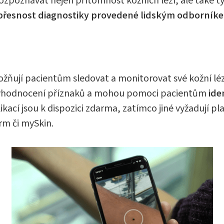
 rozpoznávat nejen přítomnost kožních lézí, ale také t
přesnost diagnostiky provedené lidským odborník
ožňují pacientům sledovat a monitorovat své kožní lé
né vyhodnocení příznaků a mohou pomoci pacientům
ide
likací jsou k dispozici zdarma, zatímco jiné vyžadují 
erm či mySkin.