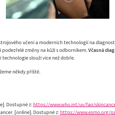
iv strojového učení a moderních technologií na diagnos
i podezřelé změny na kůži s odborníkem.
Včasná diag
technologie slouží více než dobře.
ážeme někdy příště.
ne]. Dostupné z:
https://www.who.int/uv/faq/skincanc
ancer. [online]. Dostupné z:
https://www.esmo.org/pa