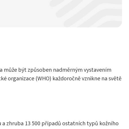
 kůži a může být způsoben nadměrným vystavením
ické organizace (WHO) každoročně vznikne na světě
u a zhruba 13 500 případů ostatních typů kožního