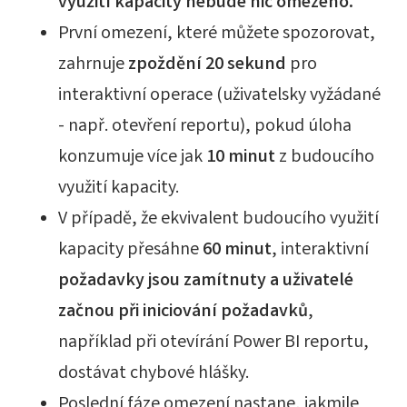
využití kapacity nebude nic omezeno.
První omezení, které můžete spozorovat,
zahrnuje
zpoždění 20 sekund
pro
interaktivní operace (uživatelsky vyžádané
- např. otevření reportu), pokud úloha
konzumuje více jak
10 minut
z budoucího
využití kapacity.
V případě, že ekvivalent budoucího využití
kapacity přesáhne
60 minut
, interaktivní
požadavky jsou zamítnuty a uživatelé
začnou při iniciování požadavků
,
například při otevírání Power BI reportu,
dostávat chybové hlášky.
Poslední fáze omezení nastane, jakmile