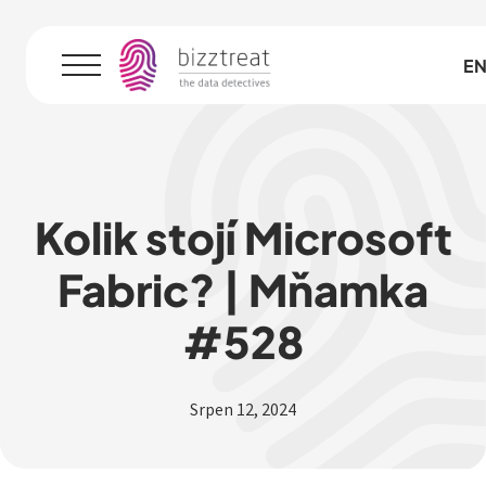
CZ
E
Menu
Kolik stojí Microsoft
Fabric? | Mňamka
#528
Srpen 12, 2024