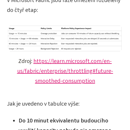
V Microsoft Fabric jsou fáze omezení rozděleny
do čtyř etap:
Zdroj:
https://learn.microsoft.com/en-
us/fabric/enterprise/throttling#future-
smoothed-consumption
Jak je uvedeno v tabulce výše:
Do 10 minut ekvivalentu budoucího