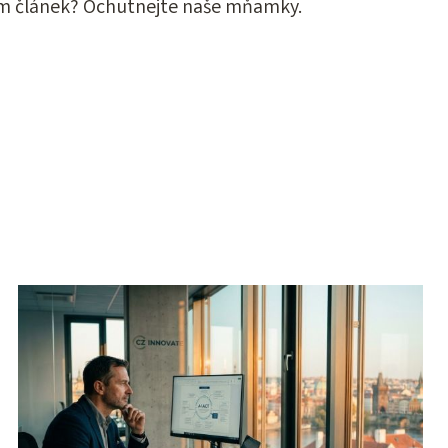
ám článek? Ochutnejte naše mňamky.
CHCI SI KOUSNOUT