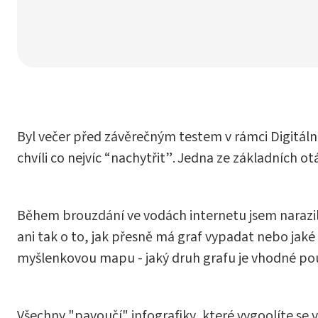
Byl večer před závěrečným testem v rámci Digitální
chvíli co nejvíc “nachytřit”. Jedna ze základních o
Během brouzdání ve vodách internetu jsem narazila 
ani tak o to, jak přesně má graf vypadat nebo jaké
myšlenkovou mapu - jaký druh grafu je vhodné použ
Všechny "pavoučí" infografiky, které vygoolíte se 