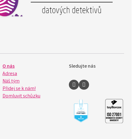
O nás
Sledujte nás
Adresa
Náš tým
Přidej se k nám!
Domluvit schůzku