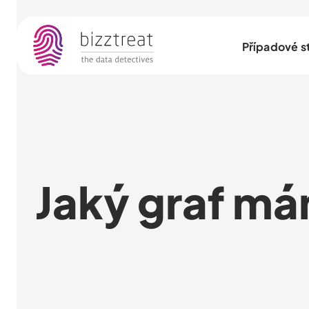
Případové s
Jaký graf má