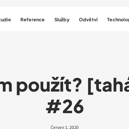
tudie
Reference
Služby
Odvětví
Technolo
m použít? [ta
#26
Červen 1, 2020