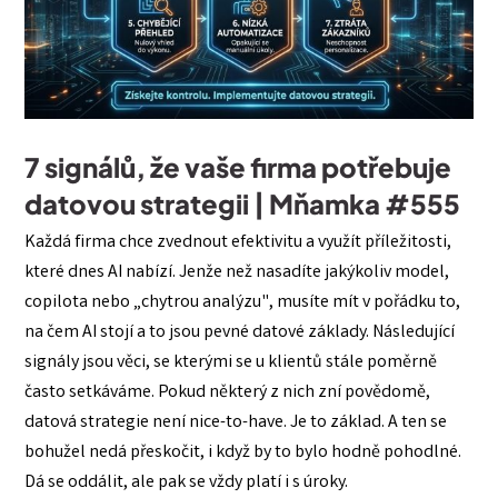
7 signálů, že vaše firma potřebuje
datovou strategii | Mňamka #555
Každá firma chce zvednout efektivitu a využít příležitosti,
které dnes AI nabízí. Jenže než nasadíte jakýkoliv model,
copilota nebo „chytrou analýzu", musíte mít v pořádku to,
na čem AI stojí a to jsou pevné datové základy. Následující
signály jsou věci, se kterými se u klientů stále poměrně
často setkáváme. Pokud některý z nich zní povědomě,
datová strategie není nice-to-have. Je to základ. A ten se
bohužel nedá přeskočit, i když by to bylo hodně pohodlné.
Dá se oddálit, ale pak se vždy platí i s úroky.