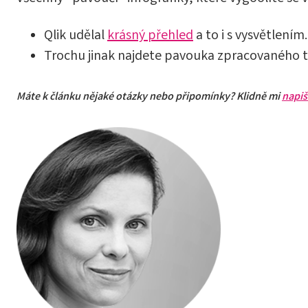
Qlik udělal
krásný přehled
a to i s vysvětlením.
Trochu jinak najdete pavouka zpracovaného 
Máte k článku nějaké otázky nebo připomínky? Klidně mi
napiš