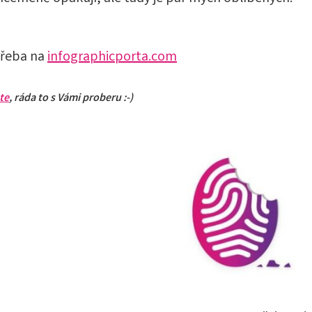
třeba na
infographicporta.com
te
, ráda to s Vámi proberu :-)