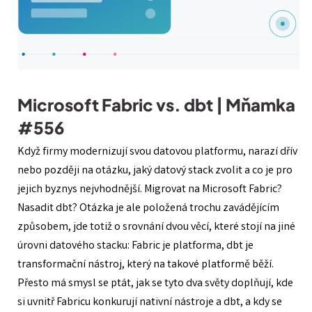
Microsoft Fabric vs. dbt | Mňamka
#556
Když firmy modernizují svou datovou platformu, narazí dřív
nebo později na otázku, jaký datový stack zvolit a co je pro
jejich byznys nejvhodnější. Migrovat na Microsoft Fabric?
Nasadit dbt? Otázka je ale položená trochu zavádějícím
způsobem, jde totiž o srovnání dvou věcí, které stojí na jiné
úrovni datového stacku: Fabric je platforma, dbt je
transformační nástroj, který na takové platformě běží.
Přesto má smysl se ptát, jak se tyto dva světy doplňují, kde
si uvnitř Fabricu konkurují nativní nástroje a dbt, a kdy se