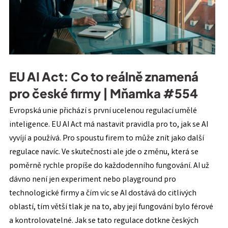
EU AI Act: Co to reálně znamená
pro české firmy | Mňamka #554
Evropská unie přichází s první ucelenou regulací umělé
inteligence. EU AI Act má nastavit pravidla pro to, jak se AI
vyvíjí a používá. Pro spoustu firem to může znít jako další
regulace navíc. Ve skutečnosti ale jde o změnu, která se
poměrně rychle propíše do každodenního fungování. AI už
dávno není jen experiment nebo playground pro
technologické firmy a čím víc se AI dostává do citlivých
oblastí, tím větší tlak je na to, aby její fungování bylo férové
a kontrolovatelné. Jak se tato regulace dotkne českých