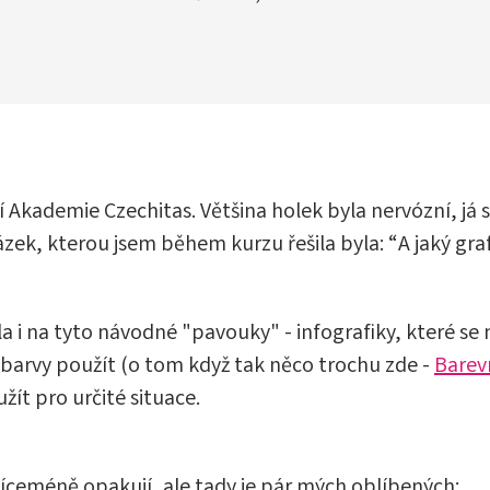
 Akademie Czechitas. Většina holek byla nervózní, já 
tázek, kterou jsem během kurzu řešila byla: “A jaký gr
i na tyto návodné "pavouky" - infografiky, které se n
 barvy použít (o tom když tak něco trochu zde -
Barev
ít pro určité situace.
víceméně opakují, ale tady je pár mých oblíbených: