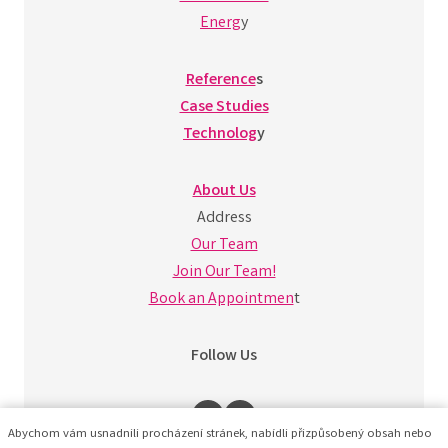
Energ
y
Reference
s
Case Studies
Technolog
y
About Us
Address
Our Team
Join Our Team!
Book an Appointmen
t
Follow Us
Abychom vám usnadnili procházení stránek, nabídli přizpůsobený obsah nebo