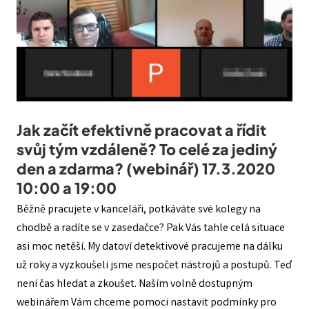
Jak začít efektivně pracovat a řídit
svůj tým vzdáleně? To celé za jediný
den a zdarma? (webinář) 17.3.2020
10:00 a 19:00
Běžně pracujete v kanceláři, potkáváte své kolegy na
chodbě a radíte se v zasedačce? Pak Vás tahle celá situace
asi moc netěší. My datoví detektivové pracujeme na dálku
už roky a vyzkoušeli jsme nespočet nástrojů a postupů. Teď
není čas hledat a zkoušet. Naším volně dostupným
webinářem Vám chceme pomoci nastavit podmínky pro