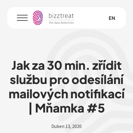
CZ
EN
Menu
Jak za 30 min. zřídit
službu pro odesílání
mailových notifikací
| Mňamka #5
Duben 13, 2020