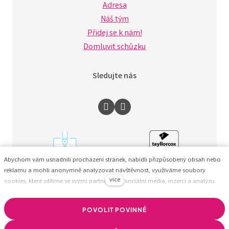
Adresa
Náš tým
Přidej se k nám!
Domluvit schůzku
Sledujte nás
Abychom vám usnadnili procházení stránek, nabídli přizpůsobený obsah nebo
reklamu a mohli anonymně analyzovat návštěvnost, využíváme soubory
více
cookies, které sdílíme se svými partnery pro sociální média, inzerci a analýzu.
© BizzTreat –
pomáháme firmám budovat zdravý
Jejich nastavení upravíte odkazem "Nastavení cookies" a kdykoliv jej můžete
změnit v patičce webu. Podrobnější informace najdete v našich Zásadách
byznys pomocí dat.
POVOLIT POVINNÉ
ochrany osobních údajů a používání souborů cookies. Souhlasíte s používáním
cookies?